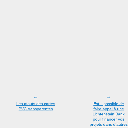
Les atouts des cartes
Est-il possible de
PVC transparentes
faire appel à une
Lichtenstein Bank
pour financer vos
projets dans d'autres