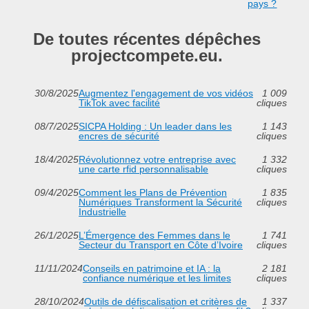
pays ?
De toutes récentes dépêches
projectcompete.eu.
30/8/2025
Augmentez l'engagement de vos vidéos
1 009
TikTok avec facilité
cliques
08/7/2025
SICPA Holding : Un leader dans les
1 143
encres de sécurité
cliques
18/4/2025
Révolutionnez votre entreprise avec
1 332
une carte rfid personnalisable
cliques
09/4/2025
Comment les Plans de Prévention
1 835
Numériques Transforment la Sécurité
cliques
Industrielle
26/1/2025
L’Émergence des Femmes dans le
1 741
Secteur du Transport en Côte d’Ivoire
cliques
11/11/2024
Conseils en patrimoine et IA : la
2 181
confiance numérique et les limites
cliques
28/10/2024
Outils de défiscalisation et critères de
1 337