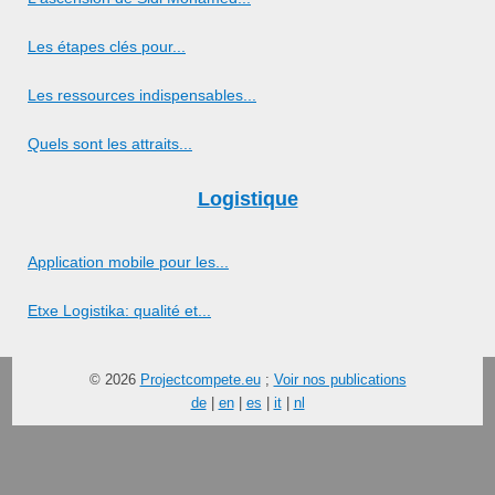
Les étapes clés pour...
Les ressources indispensables...
Quels sont les attraits...
Logistique
Application mobile pour les...
Etxe Logistika: qualité et...
© 2026
Projectcompete.eu
;
Voir nos publications
de
|
en
|
es
|
it
|
nl