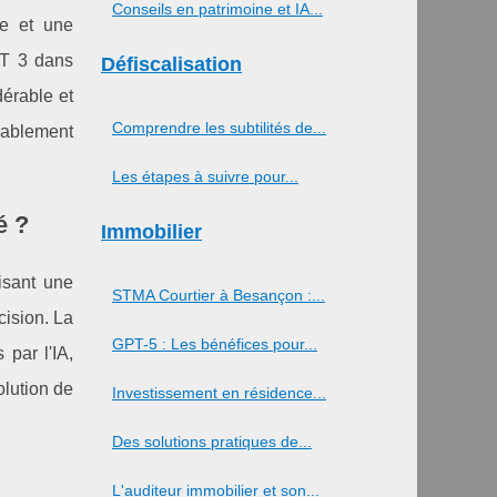
Conseils en patrimoine et IA...
le et une
GPT 3 dans
Défiscalisation
dérable et
Comprendre les subtilités de...
rablement
Les étapes à suivre pour...
é ?
Immobilier
lisant une
STMA Courtier à Besançon :...
cision. La
GPT-5 : Les bénéfices pour...
par l'IA,
olution de
Investissement en résidence...
Des solutions pratiques de...
L'auditeur immobilier et son...