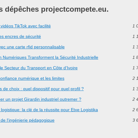
es dépêches projectcompete.eu.
idéos TikTok avec facilité
1 
es encres de sécurité
1 
ec une carte rfid personnalisable
1 
 Numériques Transforment la Sécurité Industrielle
1 
 Secteur du Transport en Côte d’Ivoire
1 
confiance numérique et les limites
2 
s de choix : quel dispositif pour quel profil ?
1 
 un projet Girardin industriel outremer ?
2 
gistique: la clé de la réussite pour Etxe Logistika
2 
 de l'ingénierie pédagogique
3 