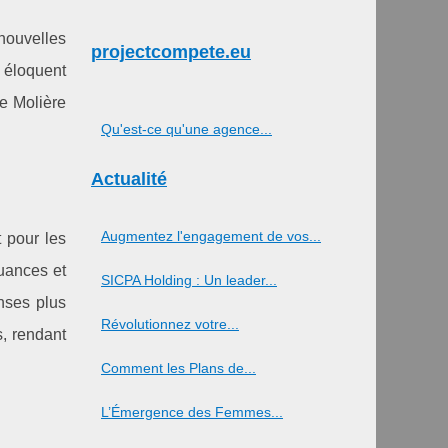
 nouvelles
projectcompete.eu
e éloquent
de Molière
Qu'est-ce qu'une agence...
Actualité
Augmentez l'engagement de vos...
 pour les
nuances et
SICPA Holding : Un leader...
onses plus
Révolutionnez votre...
s, rendant
Comment les Plans de...
L’Émergence des Femmes...