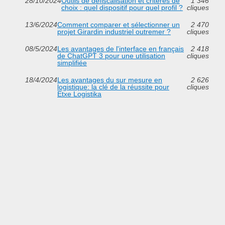
28/10/2024
Outils de défiscalisation et critères de
1 346
choix : quel dispositif pour quel profil ?
cliques
13/6/2024
Comment comparer et sélectionner un
2 470
projet Girardin industriel outremer ?
cliques
08/5/2024
Les avantages de l'interface en français
2 418
de ChatGPT 3 pour une utilisation
cliques
simplifiée
18/4/2024
Les avantages du sur mesure en
2 626
logistique: la clé de la réussite pour
cliques
Etxe Logistika