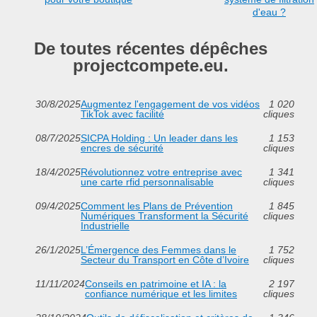
d'eau ?
De toutes récentes dépêches
projectcompete.eu.
30/8/2025
Augmentez l'engagement de vos vidéos
1 020
TikTok avec facilité
cliques
08/7/2025
SICPA Holding : Un leader dans les
1 153
encres de sécurité
cliques
18/4/2025
Révolutionnez votre entreprise avec
1 341
une carte rfid personnalisable
cliques
09/4/2025
Comment les Plans de Prévention
1 845
Numériques Transforment la Sécurité
cliques
Industrielle
26/1/2025
L’Émergence des Femmes dans le
1 752
Secteur du Transport en Côte d’Ivoire
cliques
11/11/2024
Conseils en patrimoine et IA : la
2 197
confiance numérique et les limites
cliques