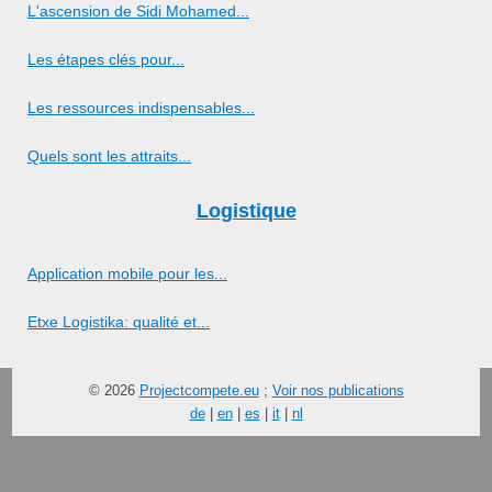
L'ascension de Sidi Mohamed...
Les étapes clés pour...
Les ressources indispensables...
Quels sont les attraits...
Logistique
Application mobile pour les...
Etxe Logistika: qualité et...
© 2026
Projectcompete.eu
;
Voir nos publications
de
|
en
|
es
|
it
|
nl