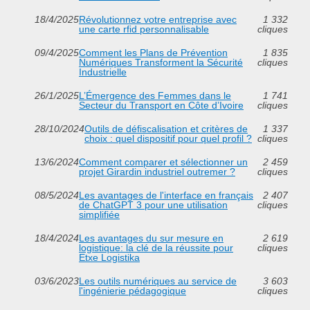
18/4/2025
Révolutionnez votre entreprise avec
1 332
une carte rfid personnalisable
cliques
09/4/2025
Comment les Plans de Prévention
1 835
Numériques Transforment la Sécurité
cliques
Industrielle
26/1/2025
L’Émergence des Femmes dans le
1 741
Secteur du Transport en Côte d’Ivoire
cliques
28/10/2024
Outils de défiscalisation et critères de
1 337
choix : quel dispositif pour quel profil ?
cliques
13/6/2024
Comment comparer et sélectionner un
2 459
projet Girardin industriel outremer ?
cliques
08/5/2024
Les avantages de l'interface en français
2 407
de ChatGPT 3 pour une utilisation
cliques
simplifiée
18/4/2024
Les avantages du sur mesure en
2 619
logistique: la clé de la réussite pour
cliques
Etxe Logistika
03/6/2023
Les outils numériques au service de
3 603
l'ingénierie pédagogique
cliques