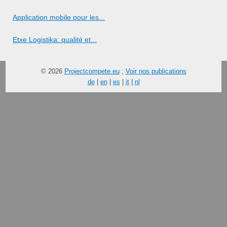
Application mobile pour les...
Etxe Logistika: qualité et...
© 2026
Projectcompete.eu
;
Voir nos publications
de
|
en
|
es
|
it
|
nl