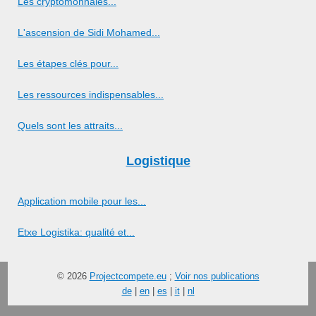
Les cryptomonnaies...
L'ascension de Sidi Mohamed...
Les étapes clés pour...
Les ressources indispensables...
Quels sont les attraits...
Logistique
Application mobile pour les...
Etxe Logistika: qualité et...
© 2026
Projectcompete.eu
;
Voir nos publications
de
|
en
|
es
|
it
|
nl